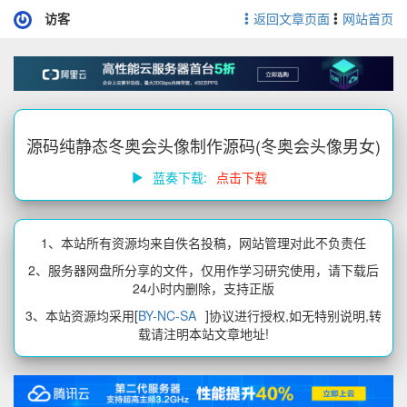
访客
返回文章页面
网站首页
源码纯静态冬奥会头像制作源码(冬奥会头像男女)
蓝奏下载:
点击下载
1、本站所有资源均来自佚名投稿，网站管理对此不负责任
2、服务器网盘所分享的文件，仅用作学习研究使用，请下载后
24小时内删除，支持正版
3、本站资源均采用[
BY-NC-SA
]协议进行授权,如无特别说明,转
载请注明本站文章地址!