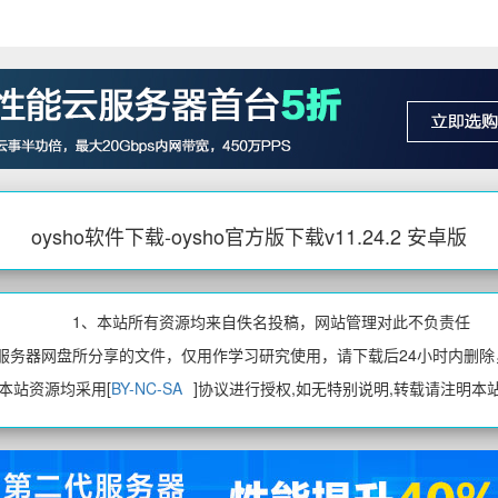
oysho软件下载-oysho官方版下载v11.24.2 安卓版
1、本站所有资源均来自佚名投稿，网站管理对此不负责任
、服务器网盘所分享的文件，仅用作学习研究使用，请下载后24小时内删除
、本站资源均采用[
BY-NC-SA
]协议进行授权,如无特别说明,转载请注明本