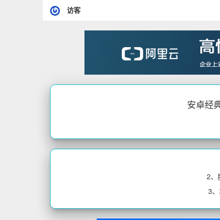
访客
安卓经典X
2
3