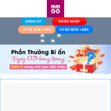
Bỏ
qua
nội
dung
ĐĂNG KÝ
ĐĂNG NHẬP
UY88 NEW +88K
UY88 NEW +88K