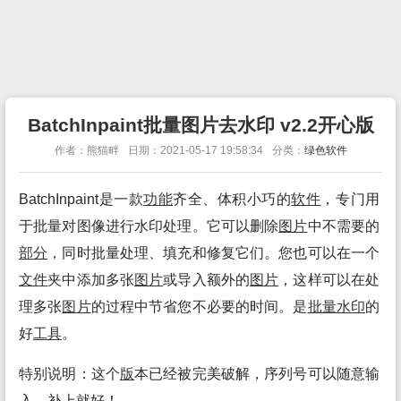
BatchInpaint批量图片去水印 v2.2开心版
作者：熊猫畔
日期：2021-05-17 19:58:34
分类：
绿色软件
BatchInpaint是一款
功能
齐全、体积小巧的
软件
，专门用
于批量对图像进行水印处理。它可以删除
图片
中不需要的
部分
，同时批量处理、填充和修复它们。您也可以在一个
文件
夹中添加多张
图片
或导入额外的
图片
，这样可以在处
理多张
图片
的过程中节省您不必要的时间。是
批量水印
的
好
工具
。
特别说明：这个
版
本已经被完美破解，序列号可以随意输
入，补上就好！