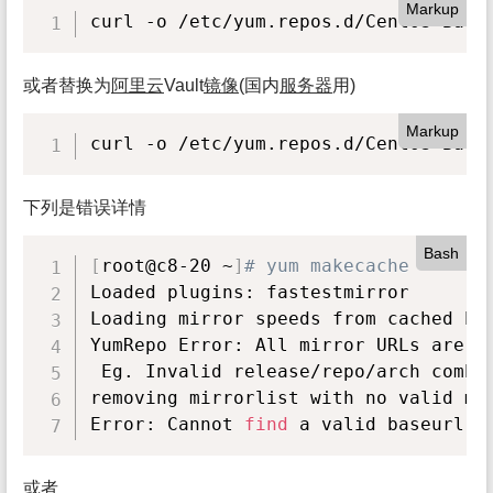
Markup
curl -o /etc/yum.repos.d/CentOS-Base
或者替换为
阿里
云
Vault
镜像
(国内
服务
器
用)
Markup
curl -o /etc/yum.repos.d/CentOS-Base
下列是错误详情
Bash
[
root@c8-20 ~
]
# yum makecache
Loaded plugins: fastestmirror

Loading mirror speeds from cached hos
YumRepo Error: All mirror URLs are n
 Eg. Invalid release/repo/arch combin
removing mirrorlist with no valid mir
Error: Cannot 
find
 a valid baseurl 
f
或者