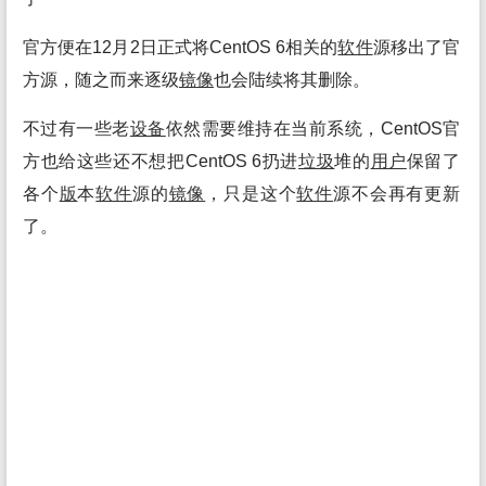
官方便在12月2日正式将CentOS 6相关的
软件
源移出了官
方源，随之而来逐级
镜像
也会陆续将其删除。
不过有一些老
设备
依然需要维持在当前系统，CentOS官
方也给这些还不想把CentOS 6扔进
垃圾
堆的
用户
保留了
各个
版
本
软件
源的
镜像
，只是这个
软件
源不会再有更新
了。