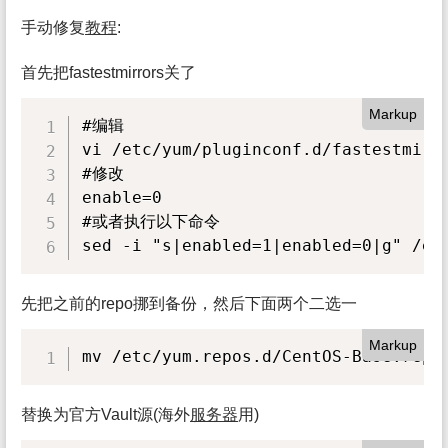
手动修复
教程
:
首先把fastestmirrors关了
Markup
#编辑

vi /etc/yum/pluginconf.d/fastestmirro
#修改

enable=0

#或者执行以下命令

sed -i "s|enabled=1|enabled=0|g" /et
先把之前的repo挪到备份，然后下面两个二选一
Markup
mv /etc/yum.repos.d/CentOS-Base.repo
替换为官方Vault源(海外
服务
器
用)