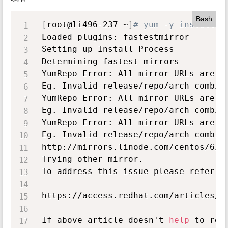
Bash
[
root@li496-237 ~
]
# yum -y install u
Loaded plugins: fastestmirror

Setting up Install Process

Determining fastest mirrors

YumRepo Error: All mirror URLs are n
Eg. Invalid release/repo/arch combina
YumRepo Error: All mirror URLs are n
Eg. Invalid release/repo/arch combina
YumRepo Error: All mirror URLs are n
Eg. Invalid release/repo/arch combina
http://mirrors.linode.com/centos/6/o
Trying other mirror.

To address this issue please refer to
https://access.redhat.com/articles/13
If above article doesn't 
help
 to res