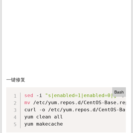
一键修复
Bash
sed
 -i 
"s|enabled=1|enabled=0|g"
mv
 /etc/yum.repos.d/CentOS-Base.repo 
curl -o /etc/yum.repos.d/CentOS-Base.
yum clean all

yum makecache