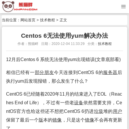
当前位置：
网站首页
>
技术教程
> 正文
Centos 6无法使用yum解决办法
作者：熊猫畔
日期：2020-12-04 11:33:29
分类：
技术教程
12月后Centos 6 系统无法使用yum出现错误(文章底部看)
相信已经有一
部分
朋友
今天连接到CentOS 6的
服务
器
后
执行yum后发现报错，那么发生了什么？
CentOS 6已经随着2020年11月的结束进入了EOL（Reac
hes End of Life），不过有一些老
设备
依然需要支持，Ce
ntOS官方也给这些还不想把CentOS 6扔进
垃圾
堆的
用户
保留了最后一个
版
本的
镜像
，只是这个
镜像
不会再有更新
了