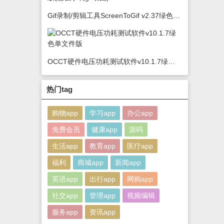
Gif录制/剪辑工具ScreenToGif v2.37绿色版(怎么录制gif动图)
OCCT硬件电压功耗测试软件v10.1.7绿色单文件版
热门tag
购物app
学习app
办公app
免费会员
健康app
源码
生活app
教育app
医疗app
福利
商城app
新闻app
英语app
出行app
网购app
社交app
管理app
视频编辑
服务app
资讯app