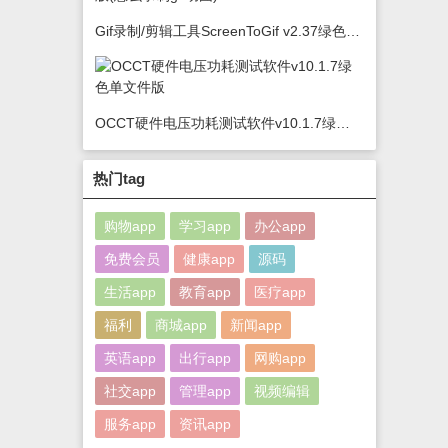
Gif录制/剪辑工具ScreenToGif v2.37绿色版(怎么录制gif动图)
OCCT硬件电压功耗测试软件v10.1.7绿色单文件版
热门tag
购物app
学习app
办公app
免费会员
健康app
源码
生活app
教育app
医疗app
福利
商城app
新闻app
英语app
出行app
网购app
社交app
管理app
视频编辑
服务app
资讯app