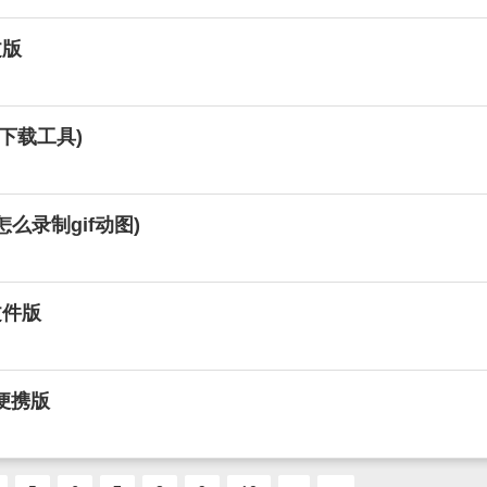
文版
音乐下载工具)
(怎么录制gif动图)
文件版
色便携版