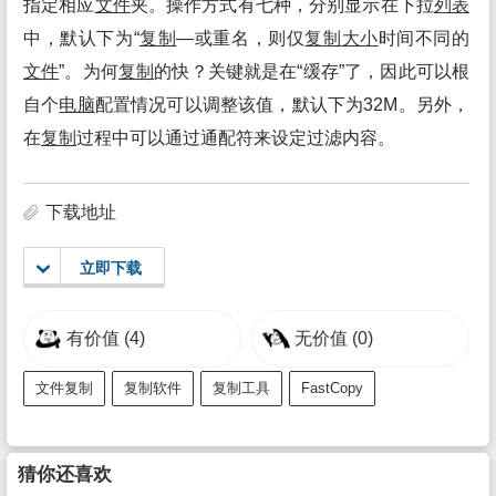
指定相应
文件
夹。操作方式有七种，分别显示在下拉
列表
中，默认下为“
复制
—或重名，则仅
复制
大小
时间不同的
文件
”。为何
复制
的快？关键就是在“缓存”了，因此可以根
自个
电脑
配置情况可以调整该值，默认下为32M。另外，
在
复制
过程中可以通过通配符来设定过滤内容。
下载地址
立即下载
有价值
(4)
无价值
(0)
文件复制
复制软件
复制工具
FastCopy
猜你还喜欢