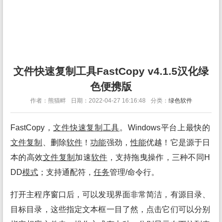
文件快速复制工具FastCopy v4.1.5汉化绿
色便携版
作者：熊猫畔
日期：2022-04-27 16:16:48
分类：
绿色软件
FastCopy，
文件
快速
复制
工具
。Windows平台上最快的
文件
复制
、删除
软件
！
功能
强劲，
性能
优越！它是源于日
本的高效
文件
复制
加速
软件
，支持拖曳操作，三种不同H
DD
模式
；支持通配符，
任务
管理/命令行。
打开主程序窗口后，可以发现界面非常简洁，有源目录、
目标目录，这些指定文本框一目了然，点击它们可以分别