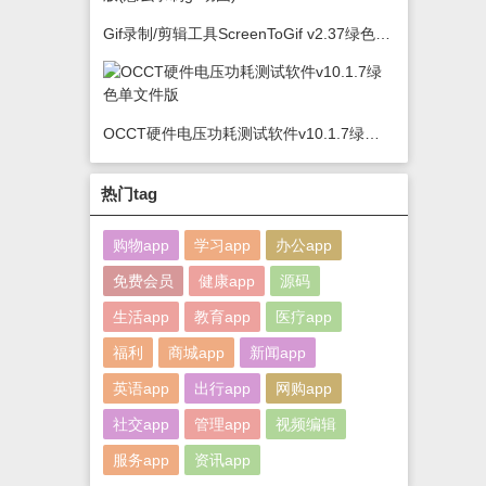
Gif录制/剪辑工具ScreenToGif v2.37绿色版(怎么录制gif动图)
OCCT硬件电压功耗测试软件v10.1.7绿色单文件版
热门tag
购物app
学习app
办公app
免费会员
健康app
源码
生活app
教育app
医疗app
福利
商城app
新闻app
英语app
出行app
网购app
社交app
管理app
视频编辑
服务app
资讯app