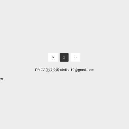
‹‹
1
››
DMCA侵权投诉:
akdlsa12@gmail.com