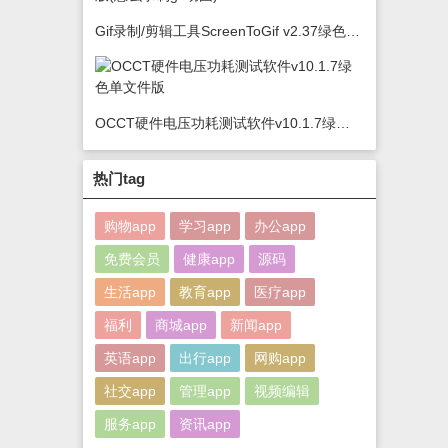
Gif录制/剪辑工具ScreenToGif v2.37绿色版(怎么录制gif动图)
OCCT硬件电压功耗测试软件v10.1.7绿色单文件版
热门tag
购物app
学习app
办公app
免费会员
健康app
源码
生活app
教育app
医疗app
福利
商城app
新闻app
英语app
出行app
网购app
社交app
管理app
视频编辑
服务app
资讯app