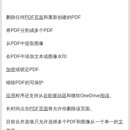
删除任何
PDF页面
和重新创建的PDF
将PDF分割成多个PDF
从PDF中提取图像
在PDF中添加文本或图像水印
加密
或锁定PDF
移除PDF的写保护
应用
程序还支持从
谷歌
驱动
器
和微软OneDrive
阅读
。
长时间点击
PDF页面
将允许你删除该页面。
目前合并选项只允许选择多个PDF和图像从一个单一的
文