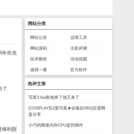
网站分类
网站公告
运维工具
网站源码
主机评测
5年先也
技术教程
活动优惠
值得一看
官方软件
绿色软件
游戏下载
热评文章
价了
写真3.6w套他来了他又来了
[COSPLAY]52套写真★合集[628G]百度网
盘分享
小巧的网速内存CPU监控插件
迁移到
阿