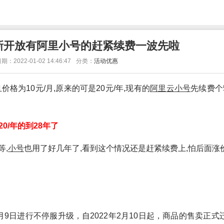
新开放有阿里小号的赶紧续费一波先啦
期：2022-01-02 14:46:47
分类：
活动优惠
价格为10元/月,原来的可是20元/年,现有的
阿里
云
小号
先续费个
了20/年的到28年了
等,
小号
也用了好几年了,看到这个情况还是赶紧续费上,怕后面涨
2月9日进行不停服升级，自2022年2月10日起，商品的售卖正式