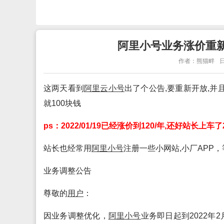
阿里小号业务涨价重
作者：熊猫畔
日
这两天看到
阿里
云
小号
出了个公告,要重新开放,并且
就100块钱
ps：2022/01/19已经涨价到120/年,还好站长上车
站长也经常用
阿里
小号
注册一些小网站,小厂APP，
业务调整公告
尊敬的
用户
：
因业务调整优化，
阿里
小号
业务即日起到2022年