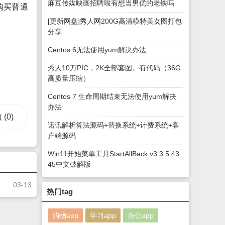
麻豆传媒映画招聘啦有想当男优的老铁吗
购买普通
[更新网盘]秀人网200G高清模特美女图打包
分享
Centos 6无法使用yum解决办法
秀人10万PIC，2K全部套图。有代码（36G
高质量压缩）
Centos 7 生命周期结束无法使用yum解决
办法
值
(0)
诺讯解析算法源码+替换系统+计费系统+客
户端源码
Win11开始菜单工具StartAllBack v3.3.5.43
45中文破解版
03-13
热门tag
购物app
学习app
办公app