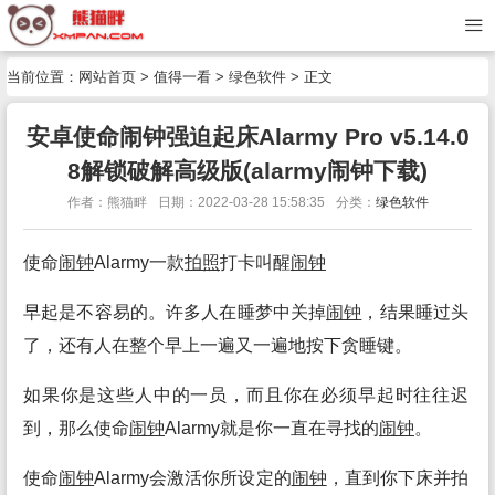
当前位置：
网站首页
>
值得一看
>
绿色软件
> 正文
安卓使命闹钟强迫起床Alarmy Pro v5.14.0
8解锁破解高级版(alarmy闹钟下载)
作者：熊猫畔
日期：2022-03-28 15:58:35
分类：
绿色软件
使命
闹钟
Alarmy一款
拍照
打卡叫醒
闹钟
早起是不容易的。许多人在睡梦中关掉
闹钟
，结果睡过头
了，还有人在整个早上一遍又一遍地按下贪睡键。
如果你是这些人中的一员，而且你在必须早起时往往迟
到，那么使命
闹钟
Alarmy就是你一直在寻找的
闹钟
。
使命
闹钟
Alarmy会激活你所设定的
闹钟
，直到你下床并拍