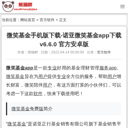
当前位置：
网站首页
>
官方软件
> 正文
微笑基金手机版下载-诺亚微笑基金app下载
v6.6.0 官方安卓版
作者：熊猫畔
日期：2022-04-14 00:00:00
分类：
官方软件
微笑
基金app
是一款
专业
好用的基金理财管理
服务app
。
微笑基金
旨在为
用户
提供
专业
全方位的服务，帮助
用户
增
长财富，微笑陪伴
用户
，有这方面打算的小伙伴们，可以
考虑一下这款
软件
，快来下载使用吧！
微笑基金
免费
版
简介
“
微笑基金
”是诺亚正行基金销售有限公司旗下基金销售平