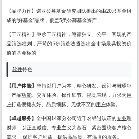
【品牌力作】诺亚公募基金研究团队推出的由20只基金组
成的“好基金”品牌，覆盖5类公募基金资产
【工匠精神】秉承工匠精神，遵循独立、公平、客观的产
品筛选准则，严苛的5步筛选法遴选出全市场最具投资价
值的基金标的
软件
特色
【
用户
体验】
坚持以
用户
为本，精心研发、设计与雕琢每
一产品
功能
、交互体验、操作细节、视觉表现，力求为
用
户
打造便捷友好、品质细腻、无微不至的
用户
体验。
【卓越服务】
全中国14家分公司近千名经过认证的
专业
理
财师，以正直诚信、
专业
主义为基石，紧密围绕客户核心
需求， 保护客户利益，提供高品质、有温度的服务。