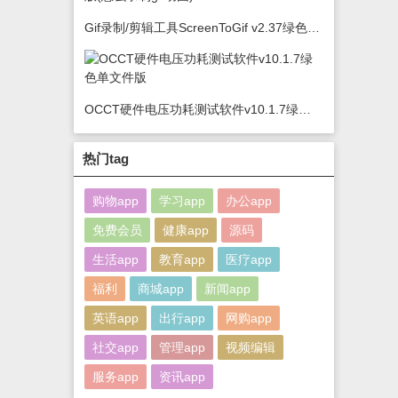
Gif录制/剪辑工具ScreenToGif v2.37绿色版(怎么录制gif动图)
OCCT硬件电压功耗测试软件v10.1.7绿色单文件版
热门tag
购物app
学习app
办公app
免费会员
健康app
源码
生活app
教育app
医疗app
福利
商城app
新闻app
英语app
出行app
网购app
社交app
管理app
视频编辑
服务app
资讯app