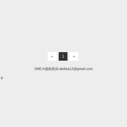
‹‹
1
››
DMCA侵权投诉:
akdlsa12@gmail.com