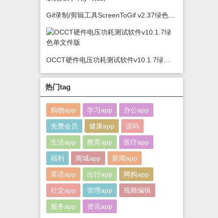
Gif录制/剪辑工具ScreenToGif v2.37绿色版(怎么录制gif动图)
OCCT硬件电压功耗测试软件v10.1.7绿色单文件版
热门tag
购物app
学习app
办公app
免费会员
健康app
源码
生活app
教育app
医疗app
福利
商城app
新闻app
英语app
出行app
网购app
社交app
管理app
视频编辑
服务app
资讯app