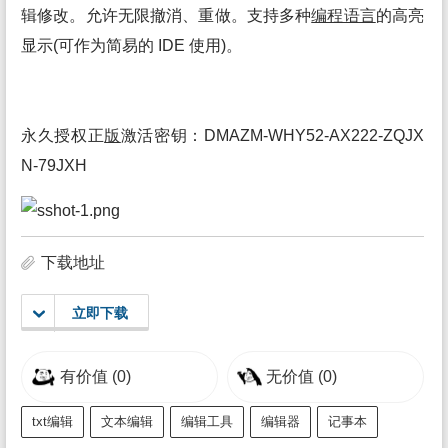
辑修改。允许无限撤消、重做。支持多种
编程语言
的高亮
显示(可作为简易的 IDE 使用)。
永久授权正
版
激活密钥：DMAZM-WHY52-AX222-ZQJX
N-79JXH
下载地址
立即下载
有价值
(0)
无价值
(0)
txt编辑
文本编辑
编辑工具
编辑器
记事本