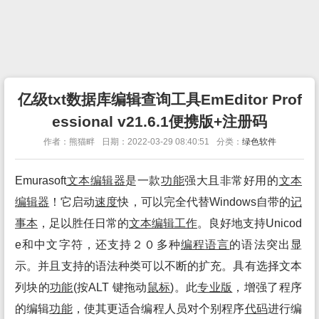
亿级txt数据库编辑查询工具EmEditor Prof
essional v21.6.1便携版+注册码
作者：熊猫畔
日期：2022-03-29 08:40:51
分类：
绿色软件
Emurasoft
文本
编辑
器
是一款
功能
强大且非常好用的
文本
编辑
器
！它启动
速度
快，可以完全代替Windows自带的
记
事本
，足以胜任日常的
文本编辑
工作
。良好地支持Unicod
e和中文字符，还支持２０多种
编程语言
的语法突出显
示。并且支持的语法种类可以不断的扩充。具有选择文本
列块的
功能
(按ALT 键拖动
鼠标
)。此
专业
版
，增强了程序
的编辑
功能
，使其更适合编程人员对个别程序
代码
进行编