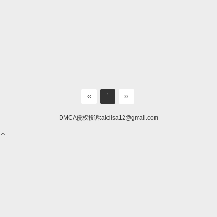
‹‹
1
››
DMCA侵权投诉:
akdlsa12@gmail.com