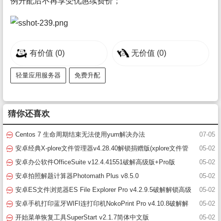
例升配后不再享受优惠续费价；
有价值
(0)
无价值
(0)
轻量应用服务器
免费升配
猜你还喜欢
Centos 7 生命周期结束无法使用yum解决办法
07-05
安卓经典X-plore文件管理器v4.28.40解锁捐赠版(xplore文件管
05-02
理器破解版)
安卓办公软件OfficeSuite v12.4.41551破解高级版+Pro版
05-02
安卓拍照解题计算器Photomath Plus v8.5.0
05-02
安卓ES文件浏览器ES File Explorer Pro v4.2.9.5破解解锁高级
05-02
版(es文件浏览器)
安卓手机打印蓝牙WIFI连打印机NokoPrint Pro v4.10.8破解解
05-02
锁高级版
开始菜单恢复工具SuperStart v2.1.7简体中文版
05-02