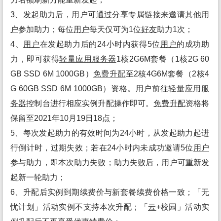
3、发起助力后，
用户
可通过分享专属链接来邀请其他
用
户
参加助力；每位
用户
每天仅可为1位
好友
助力1次；
4、
用户
在发起助力后的24小时内获得5位
用户
的成功助
力，即可获得
轻量
应用
服务
器
1核2G6M套餐（1核2G 60
GB SSD 6M 1000GB）
免费升配
至2核4G6M套餐（2核4
G 60GB SSD 6M 1000GB）资格。
用户
前往
轻量
应用
服
务
器
控制台进行相应实例升配操作即可。
免费升配
资格将
保留至2021年10月19日18点；
5、每次发起助力的有效时间为24小时，从发起助力起进
行倒计时，过期失效；若在24小时内未成功邀请5位
用户
参与助力，即本次助力失败；助力失败后，
用户
可重新发
起新一轮助力；
6、升配后实例到期续费价与新套餐续费价格一致；「无
忧计划」活动实例不支持本次升配；「
云
+校园」活动实