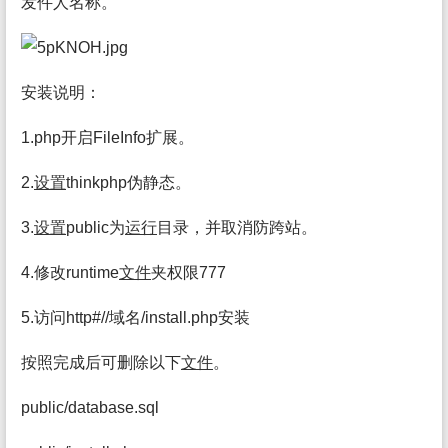
发件人名称。
安装说明：
1.php开启FileInfo扩展。
2.
设置
thinkphp伪静态。
3.
设置
public为
运行
目录，并取消防跨站。
4.修改runtime
文件
夹权限777
5.访问http#//域名/install.php安装
按照完成后可删除以下
文件
。
public/database.sql