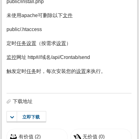
public/install.php
未使用apache可删除以下
文件
public/.htaccess
定时
任务
设置
（按需求
设置
）
监控
网址 http#//域名/api/Crontab/send
触发定时
任务
时，每次安装您的
设置
来执行。
下载地址
立即下载
有价值
(2)
无价值
(0)