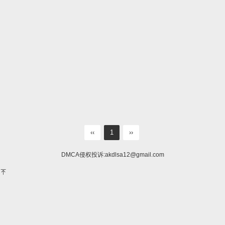
‹‹
1
››
DMCA侵权投诉:
akdlsa12@gmail.com