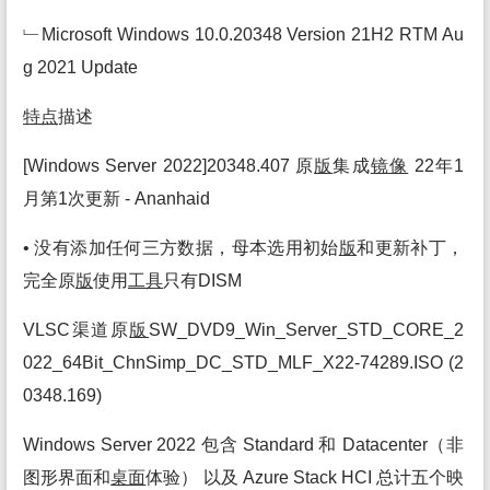
﹂Microsoft Windows 10.0.20348 Version 21H2 RTM Au
g 2021 Update
特点
描述
[Windows Server 2022]20348.407 原
版
集成
镜像
22年1
月第1次更新 - Ananhaid
• 没有添加任何三方数据，母本选用初始
版
和更新补丁，
完全原
版
使用
工具
只有DISM
VLSC渠道原
版
SW_DVD9_Win_Server_STD_CORE_2
022_64Bit_ChnSimp_DC_STD_MLF_X22-74289.ISO (2
0348.169)
Windows Server 2022 包含 Standard 和 Datacenter（非
图形界面和
桌面
体验） 以及 Azure Stack HCI 总计五个映