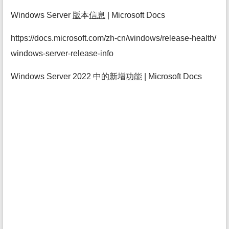
Windows Server
版
本
信息
| Microsoft Docs
https://docs.microsoft.com/zh-cn/windows/release-health/
windows-server-release-info
Windows Server 2022 中的新增
功能
| Microsoft Docs