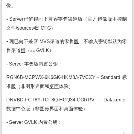
像。
• Server已解锁向下兼容零售渠道
版
（官方
镜像
版
本控制
文件
\sources\EI.CFG）
• 现已向下兼容 MVS渠道的零售
版
，不输入密钥默认为零
售渠道
版
（非 GVLK）
- Server 零售
版
内置公钥：
RGN6B-MCPWX-6K6GK-HKM33-7VCXY - Standard 标
准
版
（非图形界面和
桌面
体验）
DNVBD-FCT8Y-TQT8Q-HGQ34-QGRRV - Datacenter
数据中心
版
（非图形界面和
桌面
体验）
- Server GVLK 内置公钥：