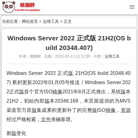
当前位置：
网站首页
>
运维工具
> 正文
Windows Server 2022 正式版 21H2(OS b
uild 20348.407)
作者：熊猫畔
日期：2022-01-11 11:12:05
分类：
运维工具
Windows Server 2022 正式
版
21H2(OS build 20348.40
7) 累积更新2022年01月05号推送！Windows Server 202
2正式
版
首个官方ISO
镜像
2021年8月正式推出，系统
版
本
21H2，初始内部
版
本20348.169，本页面提供的为MVS
渠道官方原
版
集成累积更新补丁的完整
版
ISO
镜像
，
资源
经过严格检索，
文件
准确靠谱。
新
版
变化