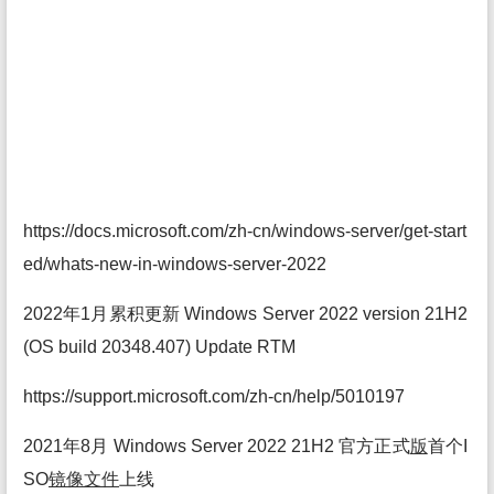
https://docs.microsoft.com/zh-cn/windows-server/get-start
ed/whats-new-in-windows-server-2022
2022年1月累积更新 Windows Server 2022 version 21H2
(OS build 20348.407) Update RTM
https://support.microsoft.com/zh-cn/help/5010197
2021年8月 Windows Server 2022 21H2 官方正式
版
首个I
SO
镜像
文件
上线