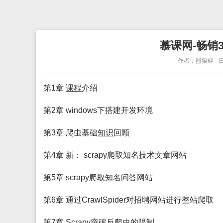
慕课网-畅销
作者：熊猫畔
日
第1章
课程
介绍
第2章 windows下搭建开发环境
第3章 爬虫基础
知识
回顾
第4章 新： scrapy爬取知名技术文章网站
第5章 scrapy爬取知名问答网站
第6章 通过CrawlSpider对招聘网站进行整站爬取
第7章 Scrapy突破反爬虫的限制