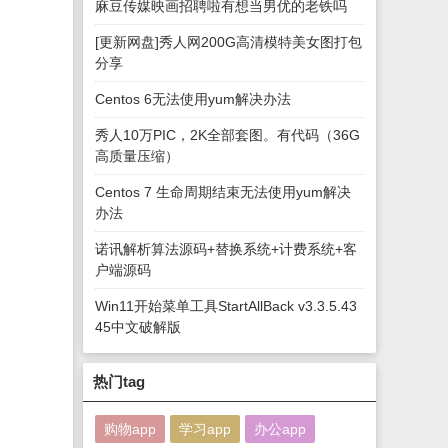
麻豆传媒映画招聘啦有想当男优的老铁吗
[更新网盘]秀人网200G高清模特美女图打包
分享
Centos 6无法使用yum解决办法
秀人10万PIC，2K全部套图。有代码（36G
高质量压缩）
Centos 7 生命周期结束无法使用yum解决
办法
诺讯解析算法源码+替换系统+计费系统+客
户端源码
Win11开始菜单工具StartAllBack v3.3.5.43
45中文破解版
热门tag
购物app
学习app
办公app