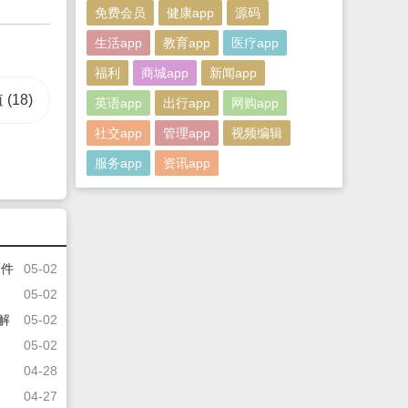
免费会员
健康app
源码
生活app
教育app
医疗app
福利
商城app
新闻app
值
(18)
英语app
出行app
网购app
社交app
管理app
视频编辑
服务app
资讯app
文件
05-02
05-02
破解
05-02
05-02
04-28
04-27