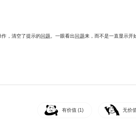
操作，清空了提示的
问题
。一眼看出
问题
来，而不是一直显示开
有价值
(1)
无价