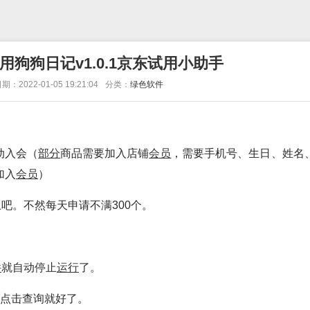
狗狗日记v1.0.1京东试用小助手
期：2022-01-05 19:21:04
分类：
绿色软件
动入会（
部分
商品需要加入店铺
会员
，需要手机号、生日、姓名
加入
会员
）
吧。不然每天申请不满300个。
件
就自动停止
运行
了。
次点击查询就好了。