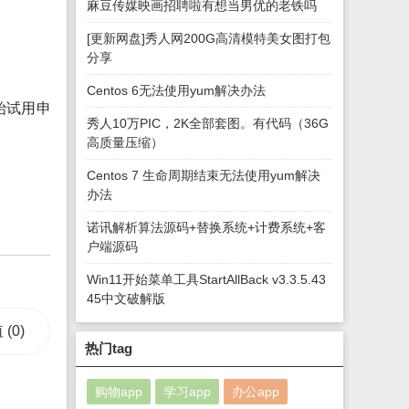
麻豆传媒映画招聘啦有想当男优的老铁吗
[更新网盘]秀人网200G高清模特美女图打包
分享
Centos 6无法使用yum解决办法
始试用申
秀人10万PIC，2K全部套图。有代码（36G
高质量压缩）
Centos 7 生命周期结束无法使用yum解决
办法
诺讯解析算法源码+替换系统+计费系统+客
户端源码
Win11开始菜单工具StartAllBack v3.3.5.43
45中文破解版
值
(0)
热门tag
购物app
学习app
办公app