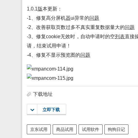
1.0.1
版
本更新：
-1、修复高分屏机
器
ui异常的
问题
-2、改善获取页数过多不真实重复数据量大的
问题
-3、修复cookie无效时，自动申请时的空
列表
直接
请，结束试用申请！
-4、修复不显示预览图的
问题
下载地址
立即下载
京东试用
商品试用
试用软件
狗狗日记