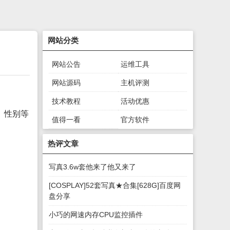
网站分类
网站公告
运维工具
网站源码
主机评测
技术教程
活动优惠
、性别等
值得一看
官方软件
绿色软件
游戏下载
热评文章
写真3.6w套他来了他又来了
[COSPLAY]52套写真★合集[628G]百度网
盘分享
小巧的网速内存CPU监控插件