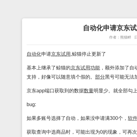
自动化申请京东试用
作者：熊猫畔
日
自动化
申请
京东试用
,鲸猫停止更新了
基本上继承了鲸猫的
京东试用
功能
，额外添加了自
支持，好像可以随意填个假的。
部分
黑号可能无法
京东app端口获取到的数据
数量
明显少。就全部勾上
bug:
如果多账号选择了自动，如果没申请满300个，
软
获取查询中选商品时，可能出现为0的现象，可再