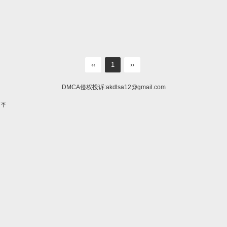
‹‹
1
››
DMCA侵权投诉:
akdlsa12@gmail.com