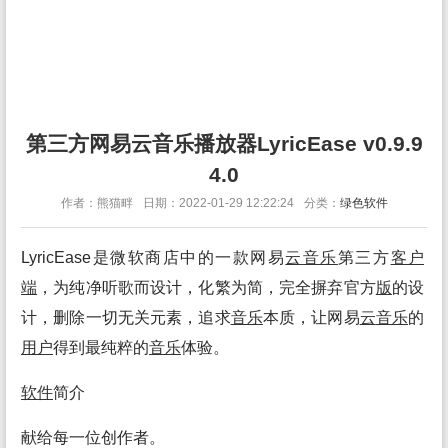
第三方网易云音乐播放器LyricEase v0.9.9
4.0
作者：熊猫畔
日期：2022-01-29 12:22:24
分类：
绿色软件
LyricEase是微软商店中的一款网易
云
音乐
第三方
客户
端
，为纯净听歌而设计，化繁为简，完全摒弃官方
版
的设
计，删除一切无关元素，追求
音乐
本质，让网易
云
音乐
的
用户
得到最纯粹的
音乐
体验。
软件
简介
献给每一位创作者。