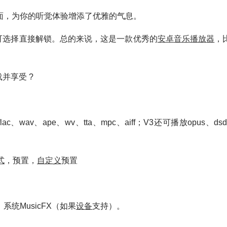
面，为你的听觉体验增添了优雅的气息。
可选择直接解锁。总的来说，这是一款优秀的
安卓
音乐
播放
器
，
并享受 ?
c、wav、ape、wv、tta、mpc、aiff；V3还可播放opus、dsd（
式
，预置，
自定义
预置
统MusicFX（如果
设备
支持）。