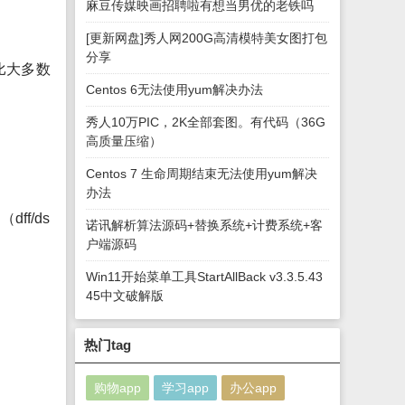
麻豆传媒映画招聘啦有想当男优的老铁吗
[更新网盘]秀人网200G高清模特美女图打包
分享
比大多数
Centos 6无法使用yum解决办法
秀人10万PIC，2K全部套图。有代码（36G
高质量压缩）
Centos 7 生命周期结束无法使用yum解决
办法
dff/ds
诺讯解析算法源码+替换系统+计费系统+客
户端源码
Win11开始菜单工具StartAllBack v3.3.5.43
45中文破解版
热门tag
购物app
学习app
办公app