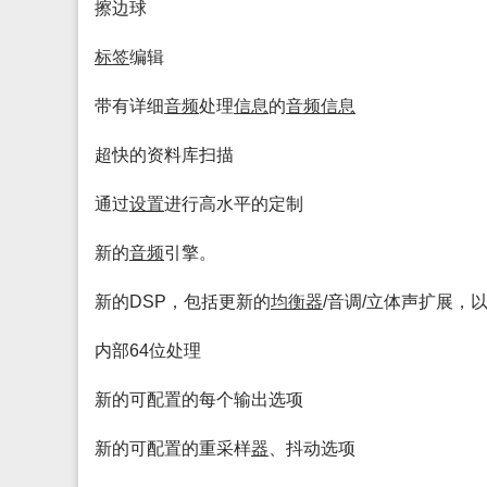
擦边球
标签
编辑
带有详细
音频
处理
信息
的
音频
信息
超快的资料库扫描
通过
设置
进行高水平的定制
新的
音频
引擎。
新的DSP，包括更新的
均衡
器
/音调/立体声扩展，
内部64位处理
新的可配置的每个输出选项
新的可配置的重采样
器
、抖动选项