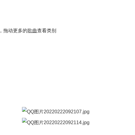
，拖动更多的
歌曲
查看类别