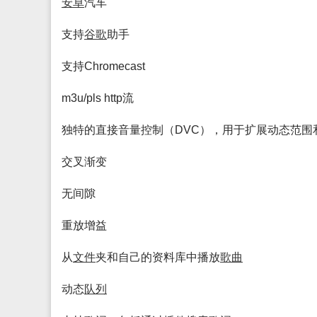
安卓
汽车
支持
谷歌
助手
支持Chromecast
m3u/pls http流
独特的直接音量控制（DVC），用于扩展动态范围
交叉渐变
无间隙
重放增益
从
文件
夹和自己的资料库中播放
歌曲
动态
队列