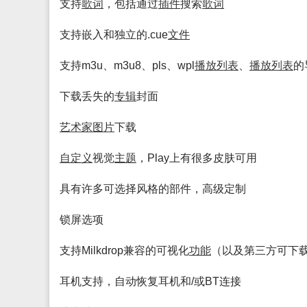
支持
歌词
，包括通过
插件
搜索
歌词
支持嵌入和独立的.cue
文件
支持m3u、m3u8、pls、wpl
播放
列表
、
播放
列表
的
下载丢失的
专辑
封面
艺术家
图片
下载
自定义
视觉
主题
，Play上有很多皮肤可用
具有许多可选择风格的部件，高级定制
锁屏选项
支持Milkdrop兼容的可视化
功能
（以及第三方可下
耳机支持，自动恢复耳机和/或BT连接