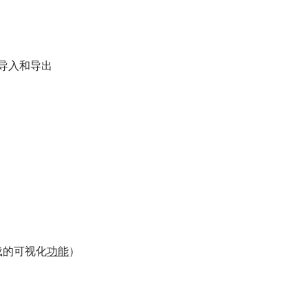
导入和导出
载的可视化
功能
）