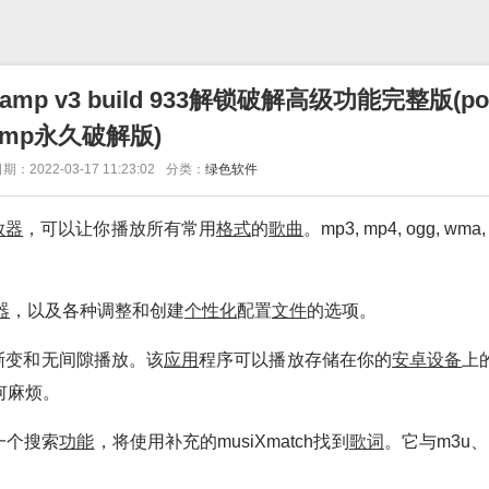
 v3 build 933解锁破解高级功能完整版(po
mp永久破解版)
期：2022-03-17 11:23:02
分类：
绿色软件
放
器
，可以让你播放所有常用
格式
的
歌曲
。mp3, mp4, ogg, wma, 
器
，以及各种调整和创建
个性化
配置
文件
的选项。
渐变和无间隙播放。该
应用
程序可以播放存储在你的
安卓
设备
上
何麻烦。
一个搜索
功能
，将使用补充的musiXmatch找到
歌词
。它与m3u、