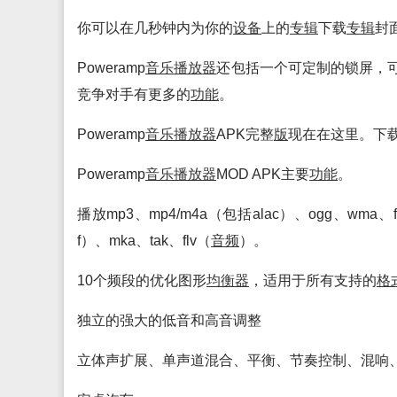
你可以在几秒钟内为你的
设备
上的
专辑
下载
专辑
封
Poweramp
音乐
播放
器
还包括一个可定制的锁屏，
竞争对手有更多的
功能
。
Poweramp
音乐
播放
器
APK完整
版
现在在这里。下载
Poweramp
音乐
播放
器
MOD APK主要
功能
。
播放mp3、mp4/m4a（包括alac）、ogg、wma、fla
f）、mka、tak、flv（
音频
）。
10个频段的优化图形
均衡
器
，适用于所有支持的
格
独立的强大的低音和高音调整
立体声扩展、单声道混合、平衡、节奏控制、混响、系