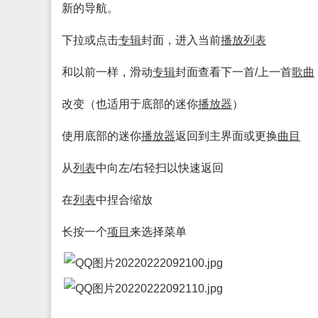
新的导航。
下拉或点击
专辑
封面，进入当前
播放
列表
和以前一样，滑动
专辑
封面查看下一首/上一首
歌曲
改变（也适用于底部的迷你
播放
器
）
使用底部的迷你
播放
器
返回到主界面或更换
曲目
从
列表
中向左/右轻扫以快速返回
在
列表
中捏合缩放
长按一个
项目
来选择菜单