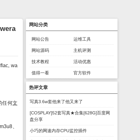
网站分类
wera
网站公告
运维工具
网站源码
主机评测
技术教程
活动优惠
flac, wa
值得一看
官方软件
绿色软件
游戏下载
热评文章
写真3.6w套他来了他又来了
的任何
文
[COSPLAY]52套写真★合集[628G]百度网
盘分享
m3u8、
小巧的网速内存CPU监控插件