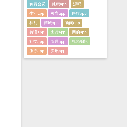
免费会员
健康app
源码
生活app
教育app
医疗app
福利
商城app
新闻app
英语app
出行app
网购app
社交app
管理app
视频编辑
服务app
资讯app