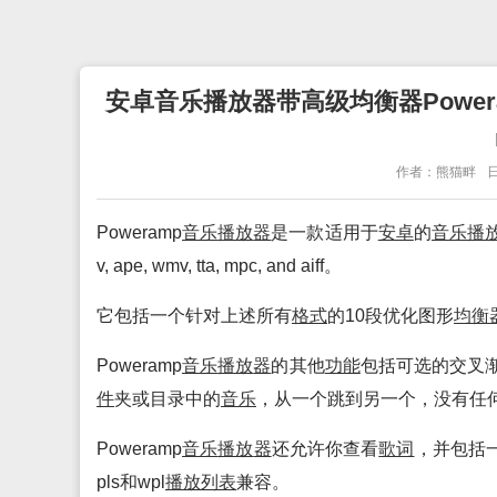
安卓音乐播放器带高级均衡器Poweramp
作者：熊猫畔
日
Poweramp
音乐
播放
器
是一款适用于
安卓
的
音乐
播
v, ape, wmv, tta, mpc, and aiff。
它包括一个针对上述所有
格式
的10段优化图形
均衡
Poweramp
音乐
播放
器
的其他
功能
包括可选的交叉
件
夹或目录中的
音乐
，从一个跳到另一个，没有任
Poweramp
音乐
播放
器
还允许你查看
歌词
，并包括
pls和wpl
播放
列表
兼容。