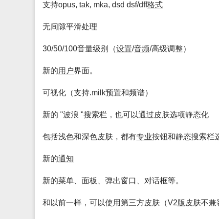
支持opus, tak, mka, dsd dsf/dff
格式
无间隙平滑处理
30/50/100音量级别（
设置
/
音频
/高级调整）
新的
用户
界面。
可视化（支持.milk预置和频谱）
新的 "波浪 "搜索栏，也可以通过皮肤选项静态化
包括浅色和深色皮肤，都有
专业
按钮和静态搜索栏
新的
通知
新的菜单、面板、弹出窗口、对话框等。
和以前一样，可以使用第三方皮肤（V2
版
皮肤不兼