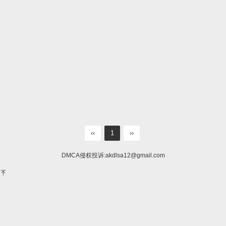
‹‹
1
››
DMCA侵权投诉:
akdlsa12@gmail.com