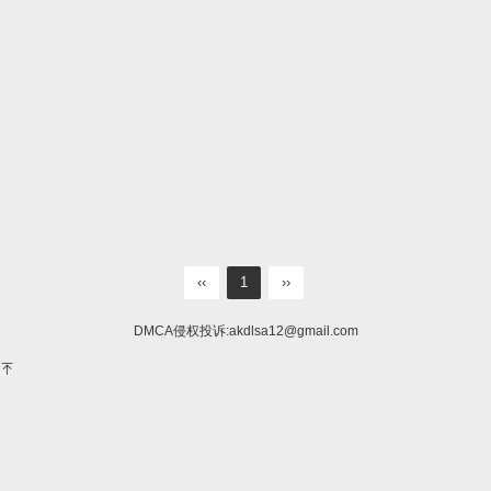
‹‹
1
››
DMCA侵权投诉:
akdlsa12@gmail.com