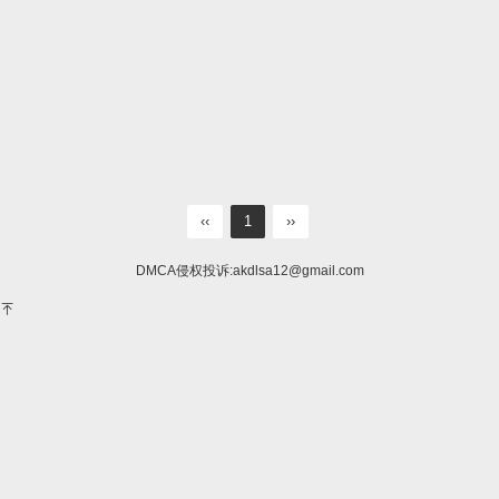
‹‹
1
››
DMCA侵权投诉:
akdlsa12@gmail.com