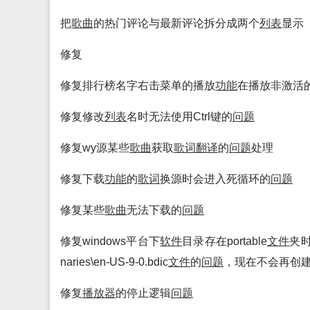
把
歌曲
的热门评论与最新评论拆分成两个
列表
显示
修复
修复排行榜名字右击菜单的播放
功能
在播放非激活
修复修改
列表
名时无法使用Ctrl键的
问题
修复wy源某些
歌曲
获取
歌词
翻译
的
问题
处理
修复下载
功能
的
歌词
换源时会进入死循环的
问题
修复某些
歌曲
无法下载的
问题
修复windows平台下
软件
目录存在portable
文件
夹时，
naries\en-US-9-0.bdic
文件
的
问题
，现在不会再创
修复
播放
器
的停止逻辑
问题