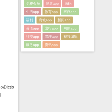
免费会员
健康app
源码
生活app
教育app
医疗app
福利
商城app
新闻app
英语app
出行app
网购app
社交app
管理app
视频编辑
服务app
资讯app
\Dictio
）