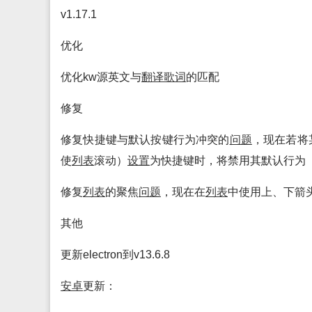
v1.17.1
优化
优化kw源英文与
翻译
歌词
的匹配
修复
修复快捷键与默认按键行为冲突的
问题
，现在若将
使
列表
滚动）
设置
为快捷键时，将禁用其默认行为
修复
列表
的聚焦
问题
，现在在
列表
中使用上、下箭
其他
更新electron到v13.6.8
安卓
更新：