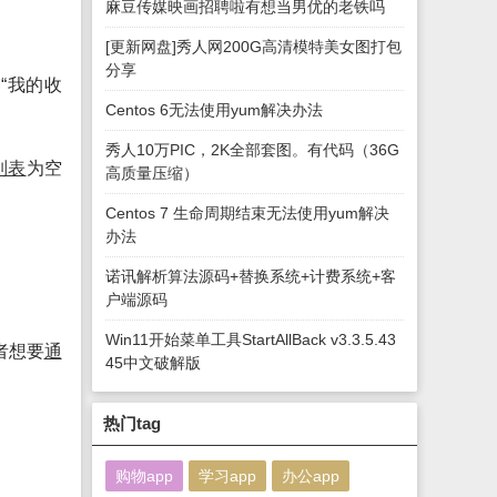
麻豆传媒映画招聘啦有想当男优的老铁吗
[更新网盘]秀人网200G高清模特美女图打包
分享
“我的收
Centos 6无法使用yum解决办法
秀人10万PIC，2K全部套图。有代码（36G
列表
为空
高质量压缩）
Centos 7 生命周期结束无法使用yum解决
办法
诺讯解析算法源码+替换系统+计费系统+客
户端源码
Win11开始菜单工具StartAllBack v3.3.5.43
者想要
通
45中文破解版
热门tag
购物app
学习app
办公app