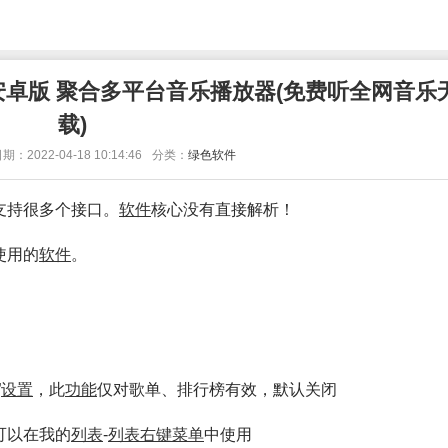
20.0+安卓版 聚合多平台音乐播放器(免费听全网音
载)
期：2022-04-18 10:14:46
分类：
绿色软件
支持很多个接口。
软件
核心没有直接解析！
使用的
软件
。
”
设置
，此
功能
仅对歌单、排行榜有效，默认关闭
可以在我的
列表
-
列表
右键菜单
中使用