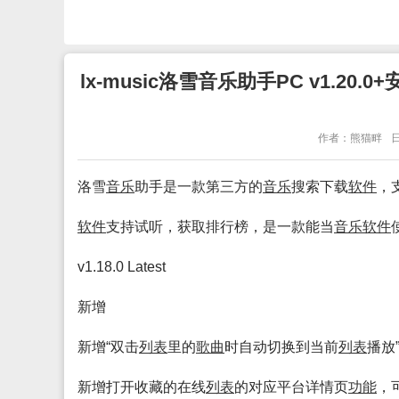
lx-music洛雪音乐助手PC v1.
作者：熊猫畔
日
洛雪
音乐
助手是一款第三方的
音乐
搜索下载
软件
，
软件
支持试听，获取排行榜，是一款能当
音乐
软件
v1.18.0 Latest
新增
新增“双击
列表
里的
歌曲
时自动切换到当前
列表
播放
新增打开收藏的在线
列表
的对应平台详情页
功能
，