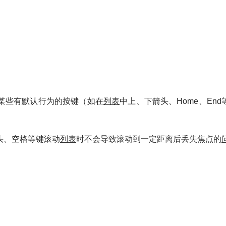
某些有默认行为的按键（如在
列表
中上、下箭头、Home、End
头、空格等键滚动
列表
时不会导致滚动到一定距离后丢失焦点的