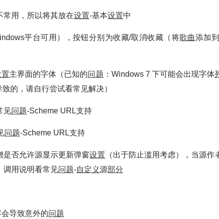
不常用，所以将其放在
设置
-基本
设置
中
indows平台可用），按钮分别为收藏/取消收藏（将
歌曲
添加到
设置
主界面的字体（已知的
问题
：Windows 7 下可能会出现字体
1导致的，请自行尝试看常见解决）
常见
问题
-Scheme URL支持
见
问题
-Scheme URL支持
增是否允许源显示更新弹窗
设置
（出于防止滥用考虑），当源作
，调用说明看常见
问题
-
自定义
源
部分
容会导致意外的
问题