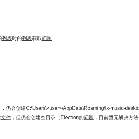
的
列表
时的
列表
获取
问题
仍会创建C:\Users\<user>\AppData\Roaming\lx-music-desktop
建
文件
，但仍会创建空目录（Electron的
问题
，目前暂无解决方法