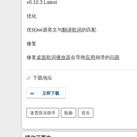
v0.10.3 Latest
优化
优化kw源英文与
翻译
歌词
的匹配
修复
修复
桌面
歌词
播放
器
会导致
应用
崩溃的
问题
下载地址
立即下载
洛雪音乐助手
歌曲
音乐