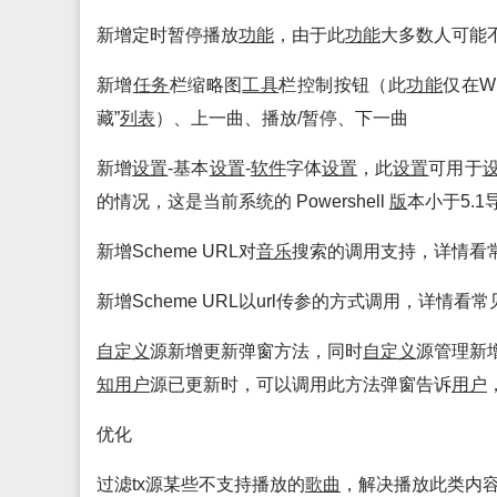
新增定时暂停播放
功能
，由于此
功能
大多数人可能
新增
任务
栏缩略图
工具
栏控制按钮（此
功能
仅在W
藏”
列表
）、上一曲、播放/暂停、下一曲
新增
设置
-基本
设置
-
软件
字体
设置
，此
设置
可用于
的情况，这是当前系统的 Powershell
版
本小于5.
新增Scheme URL对
音乐
搜索的调用支持，详情看
新增Scheme URL以url传参的方式调用，详情看常
自定义
源新增更新弹窗方法，同时
自定义
源管理新
知
用户
源已更新时，可以调用此方法弹窗告诉
用户
优化
过滤tx源某些不支持播放的
歌曲
，解决播放此类内