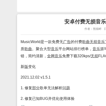
安卓付费无损音乐下载
作者：熊猫畔
日
MusicWorld是一款免费无
广告
的付费
歌曲
无损
音乐
质
歌曲
。聚合大型
音乐
平台网站排行榜单，
音乐
源
错，简约清新，
全网
音乐
免费下载320kps/
无损
FL
新
版
变化
2021.12.02 v1.5.1
1. 修复
部分
歌单无法解析
问题
2. 修复已知BUG并优化使用体验