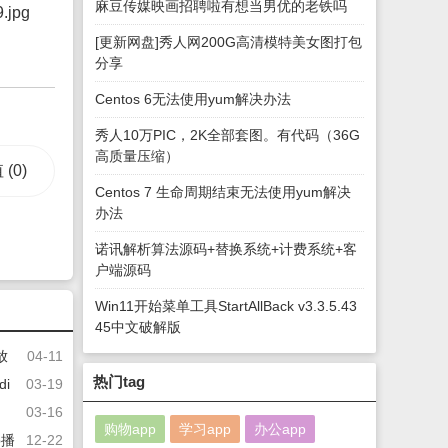
麻豆传媒映画招聘啦有想当男优的老铁吗
[更新网盘]秀人网200G高清模特美女图打包
分享
Centos 6无法使用yum解决办法
秀人10万PIC，2K全部套图。有代码（36G
高质量压缩）
值
(0)
Centos 7 生命周期结束无法使用yum解决
办法
诺讯解析算法源码+替换系统+计费系统+客
户端源码
Win11开始菜单工具StartAllBack v3.3.5.43
45中文破解版
放
04-11
热门tag
i
03-19
03-16
购物app
学习app
办公app
p播
12-22