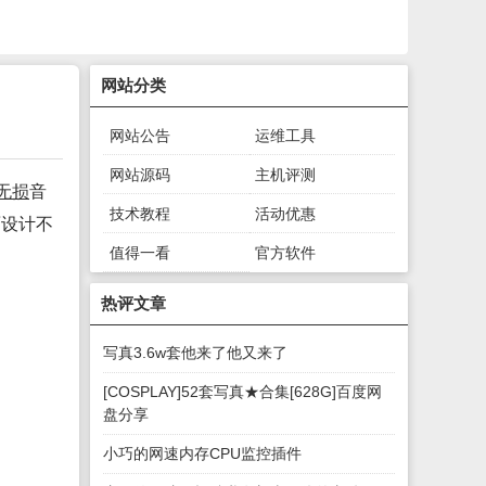
网站分类
网站公告
运维工具
网站源码
主机评测
无损
音
技术教程
活动优惠
面设计不
值得一看
官方软件
绿色软件
游戏下载
热评文章
写真3.6w套他来了他又来了
[COSPLAY]52套写真★合集[628G]百度网
盘分享
小巧的网速内存CPU监控插件