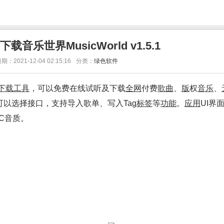
音乐世界MusicWorld v1.5.1
期：2021-12-04 02:15:16
分类：
绿色软件
下载
工具
，可以免费在线试听及下载
全网
付费
歌曲
、
版
权
音乐
、
可以选择接口，支持导入歌单、写入Tag
标签
等
功能
。
应用
UI界
AC音质。