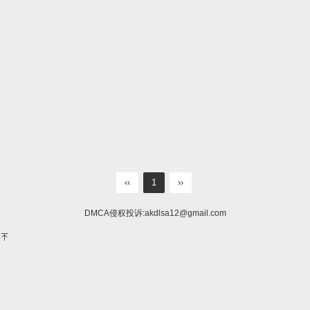
‹‹
1
››
DMCA侵权投诉:
akdlsa12@gmail.com