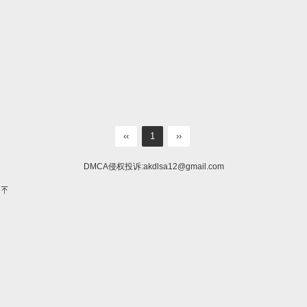
‹‹
1
››
DMCA侵权投诉:
akdlsa12@gmail.com