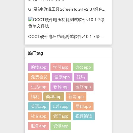
Gif录制/剪辑工具ScreenToGif v2.37绿色版(怎么录制gif动图)
OCCT硬件电压功耗测试软件v10.1.7绿色单文件版
热门tag
购物app
学习app
办公app
免费会员
健康app
源码
生活app
教育app
医疗app
福利
商城app
新闻app
英语app
出行app
网购app
社交app
管理app
视频编辑
服务app
资讯app