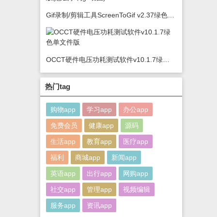
Gif录制/剪辑工具ScreenToGif v2.37绿色版(怎么录制gif动图)
OCCT硬件电压功耗测试软件v10.1.7绿色单文件版
热门tag
购物app
学习app
办公app
免费会员
健康app
源码
生活app
教育app
医疗app
福利
商城app
新闻app
英语app
出行app
网购app
社交app
管理app
视频编辑
服务app
资讯app