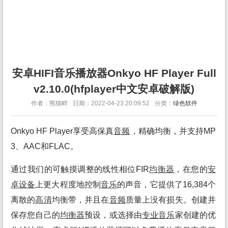
安卓HIFI音乐播放器Onkyo HF Player Full
v2.10.0(hfplayer中文安卓破解版)
作者：熊猫畔
日期：2022-04-23 20:09:52
分类：
绿色软件
Onkyo HF Player享受高保真
音频
，精确均衡，并支持MP
3、AAC和FLAC。
通过我们的可触摸调整的线性相位FIR
均衡
器
，在您的
安
卓
设备
上更大程度地控制
音乐
的声音，它提供了16,384个
离散的
高清
均衡带，并且在
音频
质量上没有损失。创建并
保存您自己的
均衡
器
预设，或选择由
专业
音乐
家创建的优