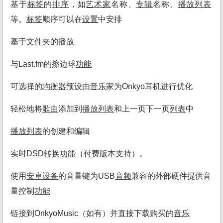
基于
标签
的
排序
，如
艺术家
名称、
专辑
名称、
播放
列表
等。
标签
顺序可以在
设置
中安排
基于
文件
夹的播放
与Last.fm的擦边球
功能
可选择的
均衡
器
预设由
音乐
家为Onkyo耳机进行优化
轻松地将
歌曲
添加到
播放
列表
和上一页下一页
列表
中
播放
列表
的创建和编辑
实时DSD
转换
功能
（付费
版
本支持）。
使用
安卓
设备
的音量键为USB
音频
兼容的外部硬件提供音
量控制
功能
链接到OnkyoMusic（如有）并直接下载购买的
音乐