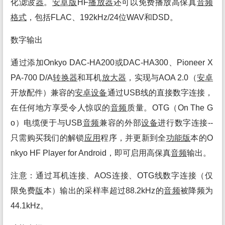
化滤波
器
。
安卓
版
HF
播放
器
还可以免费播放高保真
音频
格式
，包括FLAC、192kHz/24位WAV和DSD。
数字输出
通过添加Onkyo DAC-HA200或DAC-HA300、Pioneer X
PA-700 D/A
转换
器
和耳机
放大
器
，实现与AOA 2.0（
安卓
开放配件）兼容的
安卓
设备
通过USB线的直接数字连接，
在任何地方享受令人惊叹的
音频
质量。OTG（On The G
o）电缆便于与USB
音频
兼容的外部
设备
进行数字连接--
只需购买我们的解锁
应用
程序，并更新到全
功能
版
本的O
nkyo HF Player for Android，即可启用高保真
音频
输出。
注意：通过耳机连接、AOS连接、OTG线数字连接（仅
限免费
版
本）输出的采样率超过88.2kHz的
音频
被降频为
44.1kHz。