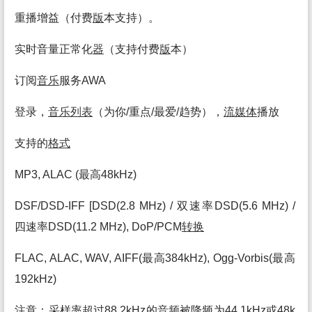
重播增益（付费
版
本支持）。
实时音量正常化
器
（支持付费
版
本）
订阅
音乐
服务AWA
登录，
音乐
列表
（为你/重点/最爱/趋势），
流媒体
播放
支持的
格式
MP3, ALAC (最高48kHz)
DSF/DSD-IFF [DSD(2.8 MHz) / 双速率DSD(5.6 MHz) /
四速率DSD(11.2 MHz), DoP/PCM
转换
FLAC, ALAC, WAV, AIFF(最高384kHz), Ogg-Vorbis(最高
192kHz)
注意：采样率超过88.2kHz的
音频
被降频为44.1kHz或48k