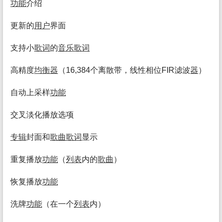
功能
介绍
更新的
用户
界面
支持小
歌词
的
音乐
歌词
高精度
均衡
器
（16,384个离散带，线性相位FIR滤波
器
）
自动上采样
功能
交叉淡化播放选项
专辑
封面和
歌曲
歌词
显示
重复播放
功能
（
列表
内的
歌曲
）
恢复播放
功能
洗牌
功能
（在一个
列表
内）