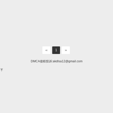
‹‹
1
››
DMCA侵权投诉:
akdlsa12@gmail.com