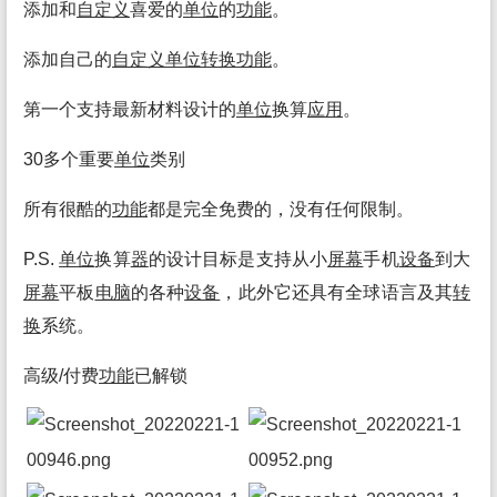
添加和
自定义
喜爱的
单位
的
功能
。
添加自己的
自定义
单位
转换
功能
。
第一个支持最新材料设计的
单位
换算
应用
。
30多个重要
单位
类别
所有很酷的
功能
都是完全免费的，没有任何限制。
P.S.
单位
换算
器
的设计目标是支持从小
屏幕
手机
设备
到大
屏幕
平板
电脑
的各种
设备
，此外它还具有全球语言及其
转
换
系统。
高级/付费
功能
已解锁