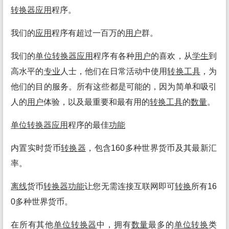
转换
器
应用
程序。
我们的
应用
程序有超过一百万的
用户
群。
我们的
单位
转换
器
应用
程序有各种
用户
的喜欢，从
学生
到
高水平的
专业
人士，他们在日常活动中使用
转换
工具
，为
他们的目的服务。所有这些都是可能的，因为简单和吸引
人的
用户
体验，以及最重要和最有用的
转换
工具
的
数量
。
单位
转换
器
应用
程序的最佳
功能
内置实时货币
转换
器
，包含160多种世界货币及其最新汇
率。
离线
货币
转换
器
功能
让您无需连接互联网即可
转换
所有16
0多种世界货币。
在所有其他
单位
转换
器
中，拥有
数量
最多的
单位
转换
类