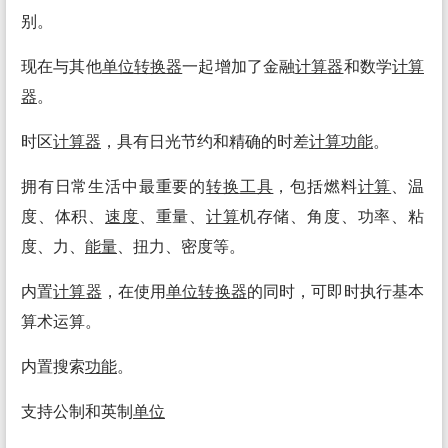
别。
现在与其他
单位
转换
器
一起增加了金融
计算
器
和数学
计算
器
。
时区
计算
器
，具有日光节约和精确的时差
计算
功能
。
拥有日常生活中最重要的
转换
工具
，包括燃料
计算
、温
度、体积、
速度
、重量、
计算
机存储、角度、功率、粘
度、力、
能量
、扭力、密度等。
内置
计算
器
，在使用
单位
转换
器
的同时，可即时执行基本
算术运算。
内置搜索
功能
。
支持公制和英制
单位