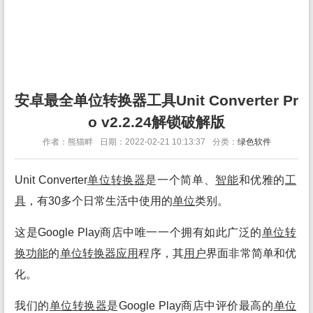
安卓最全单位转换器工具Unit Converter Pr
o v2.2.24解锁破解版
作者：熊猫畔
日期：2022-02-21 10:13:37
分类：
绿色软件
Unit Converter
单位
转换
器
是一个简单、
智能
和优雅的
工
具
，有30多个日常生活中使用的
单位
类别。
这是Google Play商店中唯一一个拥有如此广泛的
单位
转
换
功能
的
单位
转换
器
应用
程序，其
用户
界面非常简单和优
化。
我们的
单位
转换
器
是Google Play商店中评价最高的
单位