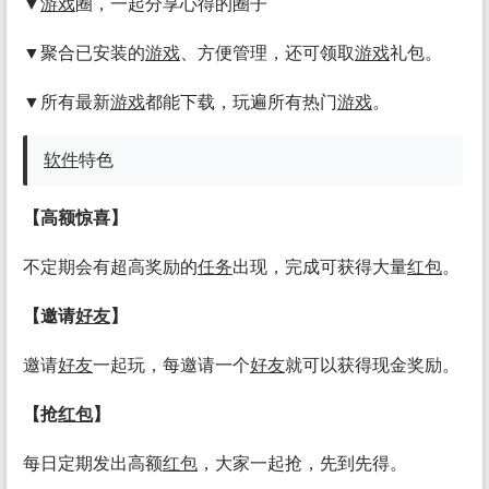
▼
游戏
圈，一起分享心得的圈子
▼聚合已安装的
游戏
、方便管理，还可领取
游戏
礼包。
▼所有最新
游戏
都能下载，玩遍所有热门
游戏
。
软件
特色
【高额惊喜】
不定期会有超高奖励的
任务
出现，完成可获得大量
红包
。
【邀请
好友
】
邀请
好友
一起玩，每邀请一个
好友
就可以获得现金奖励。
【抢
红包
】
每日定期发出高额
红包
，大家一起抢，先到先得。