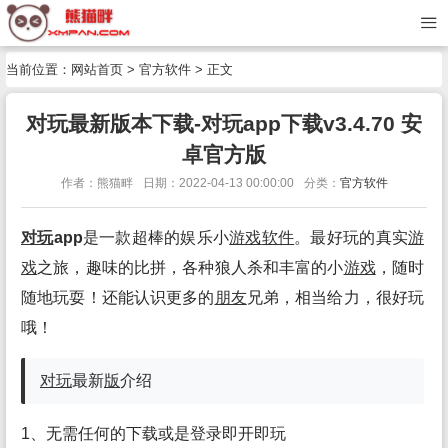
当前位置：
网站首页
>
官方软件
> 正文
对玩最新版本下载-对玩app下载v3.4.70 安
卓官方版
作者：熊猫畔
日期：2022-04-13 00:00:00
分类：
官方软件
对玩
app
是一款超棒的娱乐小
游戏
软件
。最好玩的真实
游
戏
之旅，趣味的比拼，各种狼人杀和丰富的小
游戏
，随时
随地玩耍！还能认识更多的
朋友
兄弟，相当给力，很好玩
哦！
对玩
最新
版
介绍
1、无需任何的下载或是登录即开即玩