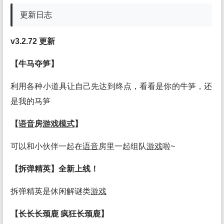
更新日志
v3.2.72 更新
【牛马夺笋】
利用各种小道具让自己先达到终点，看看是你的牛笋，还
是我的马笋
【
语音
房
游戏
模式
】
可以和小伙伴一起在
语音
房里一起组队
游戏
啦~
【拆弹精英】全新上线！
拆弹精英是休闲解谜类
游戏
【长长长颈鹿 疯狂长颈鹿】