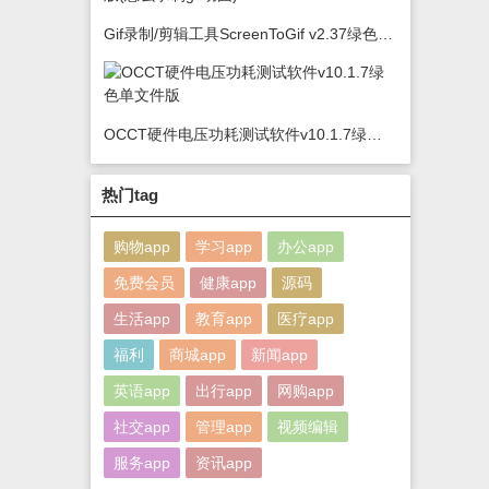
Gif录制/剪辑工具ScreenToGif v2.37绿色版(怎么录制gif动图)
OCCT硬件电压功耗测试软件v10.1.7绿色单文件版
热门tag
购物app
学习app
办公app
免费会员
健康app
源码
生活app
教育app
医疗app
福利
商城app
新闻app
英语app
出行app
网购app
社交app
管理app
视频编辑
服务app
资讯app