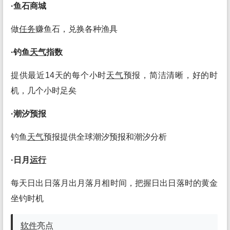
·鱼石商城
做
任务
赚鱼石，兑换各种渔具
·钓鱼
天气
指数
提供最近14天的每个小时
天气
预报，简洁清晰，好的时
机，几个小时足矣
·潮汐预报
钓鱼
天气
预报提供全球潮汐预报和潮汐分析
·日月
运行
每天日出日落月出月落月相时间，把握日出日落时的黄金
坐钓时机
软件
亮点