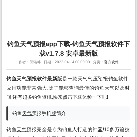
钓鱼天气预报app下载-钓鱼天气预报软件下
载v1.7.8 安卓最新版
作者：熊猫畔
日期：2022-04-14 00:00:00
分类：
官方软件
钓鱼
天气
预报
软件
最新
版
是一款
天气
气压预报钓鱼
软件
,
应用
功能
非常强大,除了能够查询最佳的钓鱼
天气
以及时
间,还有超多钓鱼资讯,快来点击下载体验一下吧!
钓鱼
天气
预报手机
版
简介
钓鱼
天气
预报完全是专为钓鱼人打造的神
器
!10多万篇技