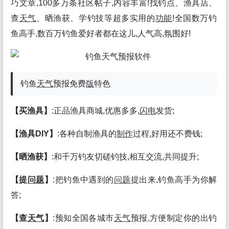
巧文章,100多万条社区帖子,内容丰富!找钓点、渔具店、
查
天气
、晒渔获、学钓技等超多实用的
功能
!全国数万钓
鱼高手,数百万钓鱼爱好者都在这儿,人气高,氛围好!
钓鱼
天气
预报免费
版
特色
【买渔具】
:正品渔具商城,优惠多多,
闪电
发货;
【渔具DIY】
:各种自制渔具的
制作
过程,好用还不费钱;
【晒渔获】
:和千万钓友切磋钓技,相互交流,共同提升;
【提
问题
】
:把钓鱼中遇到的
问题
提出来,钓鱼高手为你解
答;
【查
天气
】
:预知全国各城市
天气
预报,方便制定你的出钓