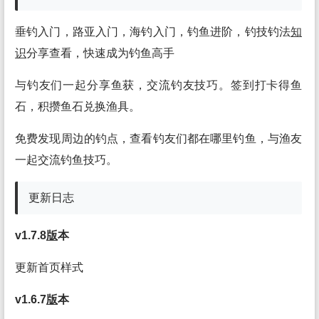
垂钓入门，路亚入门，海钓入门，钓鱼进阶，钓技钓法
知
识
分享查看，快速成为钓鱼高手
与钓友们一起分享鱼获，交流钓友技巧。签到打卡得鱼
石，积攒鱼石兑换渔具。
免费发现周边的钓点，查看钓友们都在哪里钓鱼，与渔友
一起交流钓鱼技巧。
更新日志
v1.7.8
版
本
更新首页样式
v1.6.7
版
本