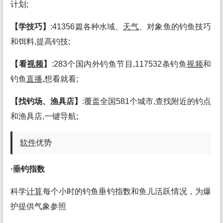
计划;
【学技巧】
:41356篇各种水域、
天气
、对象鱼的钓鱼技巧
和饵料,提高钓技;
【看
视频
】
:283个国内外钓鱼节目,117532条钓鱼
视频
和
钓鱼
直播
,想看就看;
【找钓场、渔具店】
:覆盖全国581个城市,查找附近的钓点
和渔具店,一键导航;
软件
优势
·垂钓指数
科学
计算
每个小时的钓鱼垂钓指数和鱼儿活跃情况，为爆
护提供气象参照