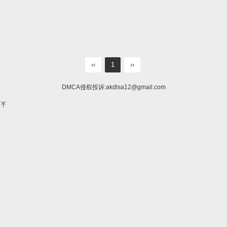
‹‹
1
››
DMCA侵权投诉:
akdlsa12@gmail.com