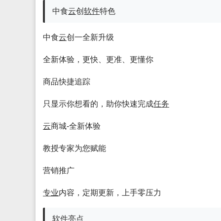
中食
云
创
软件
特色
中食
云
创一全新升级
全新体验，更快、更准、更懂你
商品快捷追踪
只显示你想看的，助你快速完成
任务
云
商城-全新体验
教授专家为您赋能
营销推广
专业
内容，定期更新，上手零压力
软件
亮点