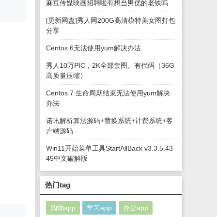
麻豆传媒映画招聘啦有想当男优的老铁吗
[更新网盘]秀人网200G高清模特美女图打包
分享
Centos 6无法使用yum解决办法
秀人10万PIC，2K全部套图。有代码（36G
高质量压缩）
Centos 7 生命周期结束无法使用yum解决
办法
诺讯解析算法源码+替换系统+计费系统+客
户端源码
Win11开始菜单工具StartAllBack v3.3.5.43
45中文破解版
热门tag
购物app
学习app
办公app