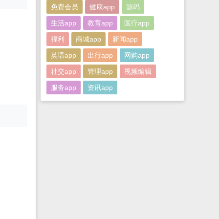
免费会员
健康app
源码
生活app
教育app
医疗app
福利
商城app
新闻app
英语app
出行app
网购app
社交app
管理app
视频编辑
服务app
资讯app