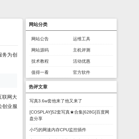
网站分类
网站公告
运维工具
网站源码
主机评测
服务为创
技术教程
活动优惠
值得一看
官方软件
绿色软件
游戏下载
热评文章
互联网大
写真3.6w套他来了他又来了
位创业服
[COSPLAY]52套写真★合集[628G]百度网
盘分享
小巧的网速内存CPU监控插件