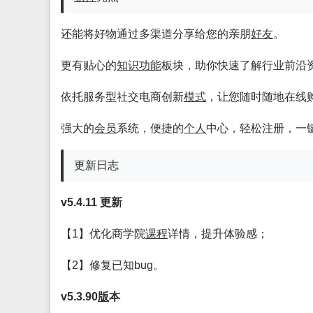
还能将好物通过多渠道分享给您的亲朋
好友
。
更有贴心的
知识
功能
板块，助你快速了解行业前沿
依托服务型社交电商创新
模式
，让您随时随地在线
强大的
会员
系统，便捷的
个人
中心，轻松注册，一
更新日志
v5.4.11 更新
【1】优化商学院
课程
详情，提升体验感；
【2】修复已知bug。
v5.3.90
版
本