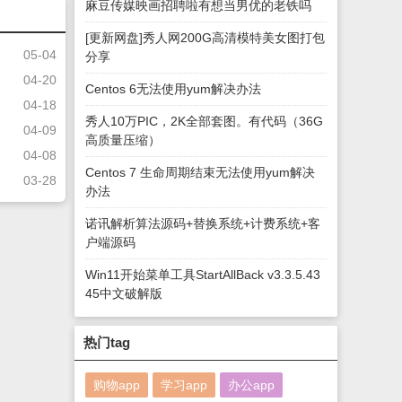
麻豆传媒映画招聘啦有想当男优的老铁吗
[更新网盘]秀人网200G高清模特美女图打包
05-04
分享
04-20
Centos 6无法使用yum解决办法
04-18
秀人10万PIC，2K全部套图。有代码（36G
04-09
高质量压缩）
04-08
Centos 7 生命周期结束无法使用yum解决
03-28
办法
诺讯解析算法源码+替换系统+计费系统+客
户端源码
Win11开始菜单工具StartAllBack v3.3.5.43
45中文破解版
热门tag
购物app
学习app
办公app