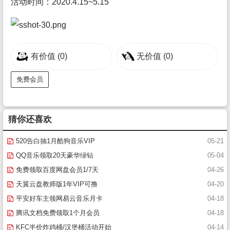
活动时间：2020.4.15~5.15
有价值
(0)
无价值
(0)
免费会员
猜你还喜欢
520告白抽1月酷狗音乐VIP
05-21
QQ音乐领取20天豪华绿钻
05-04
免费领取百度网盘会员1/7天
04-26
天翼云盘教师版1年VIP可撸
04-20
平安好车主领网易云音乐月卡
04-18
腾讯文档免费领取1个月会员
04-18
KFC半价炸鸡桶/汉堡桶活动开始
04-14