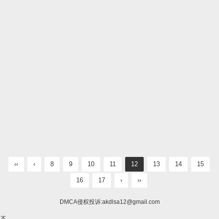
‹‹
‹
8
9
10
11
12
13
14
15
16
17
›
››
DMCA侵权投诉:
akdlsa12@gmail.com